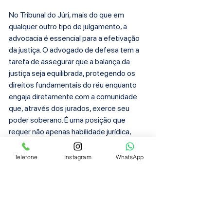
No Tribunal do Júri, mais do que em 
qualquer outro tipo de julgamento, a 
advocacia é essencial para a efetivação 
da justiça. O advogado de defesa tem a 
tarefa de assegurar que a balança da 
justiça seja equilibrada, protegendo os 
direitos fundamentais do réu enquanto 
engaja diretamente com a comunidade 
que, através dos jurados, exerce seu 
poder soberano. É uma posição que 
requer não apenas habilidade jurídica, 
mas também um compromisso profundo 
com os ideais de justiça e equidade. Ao 
Telefone
Instagram
WhatsApp
cumprir esse papel, a advocacia não 
apenas defende um indivíduo, mas 
fortalece todo o sistema de justiça penal.