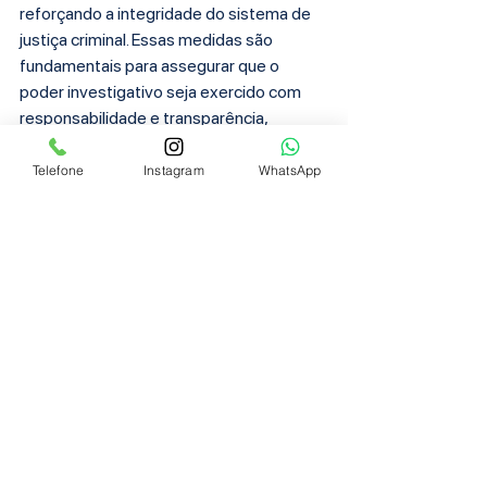
reforçando a integridade do sistema de 
justiça criminal. Essas medidas são 
fundamentais para assegurar que o 
poder investigativo seja exercido com 
responsabilidade e transparência, 
fortalecendo assim o Estado de Direito e 
a confiança pública no Brasil.
Telefone
Instagram
WhatsApp
Ver tudo
Posts recentes